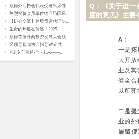
Q：《关于进一
顺德外商协会代表受邀出席佛...
度的意见》主要
热烈祝贺会员单位德立迅国际...
【协会交流】跨境货运代理协...
生命的热度在传递！2025...
顺德首届外商投资发展大会顺...
A：
区领导莅临协会指导 政企共...
一是拓
VIP专车直通行业未来——...
大开放
业及其
健全合
以所募
二是提
业的外
居留便