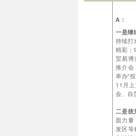
A：
一是继
持续打
精彩；
贸易博
推介会
举办“
11月
会、自
二是统
面力量
发区等